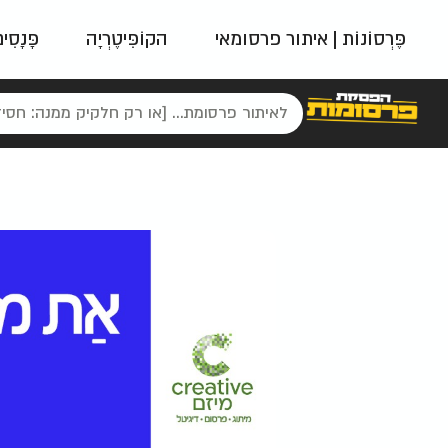
פֶּרְסוֹנוֹת | איתור פרסומאי
הקוֹפִּיטֶרְיָה
פָּנָסִי
פאשן
ניינטיז
נו