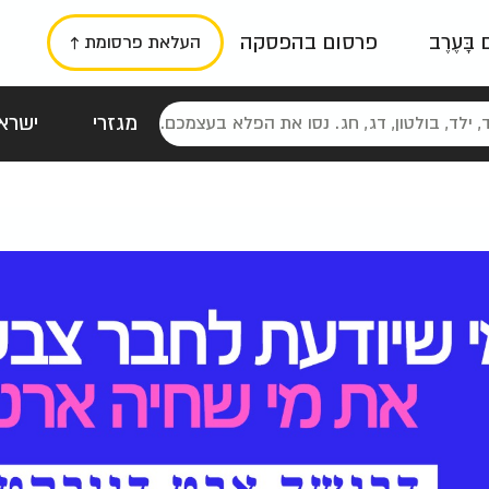
ם בָּעֶרֶב
פרסום בהפסקה
העלאת פרסומת ↑
מגזרי
ישראל
סטלגי
כרזות
טיפוגרפי
תורני
גרי