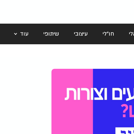
י
חו"לי
עיצובי
שיתופי
עוד
לה