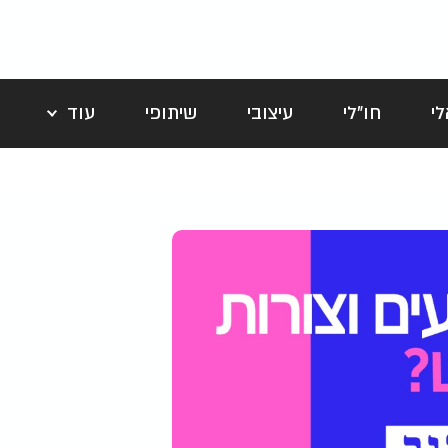
י
חו"לי
עיצובי
שיתופי
עוד
לה