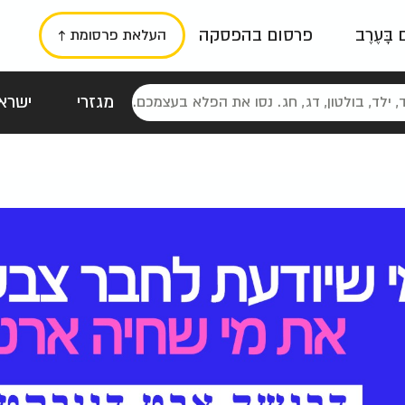
ם בָּעֶרֶב
פרסום בהפסקה
העלאת פרסומת ↑
מגזרי
ישראל
סטלגי
כרזות
טיפוגרפי
תורני
גרי