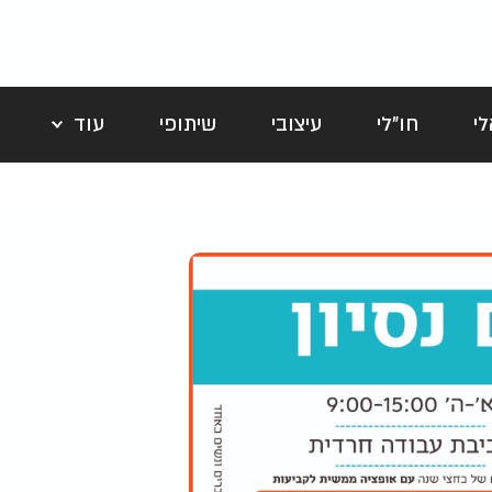
י
חו"לי
עיצובי
שיתופי
עוד
לה