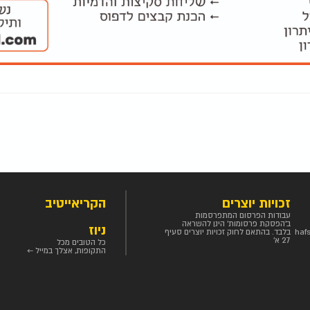
זכויות יוצרים
הקריאייטיב
עבודות הפרסום המתפרסמות
ב'הפסקת פרסומות' הינן להשראה
ניוז
haf
בלבד. בהתאם לחוק זכויות יוצרים סעיף
27 א'
כל הטובים מכל
התקופות, אצלך במייל ←