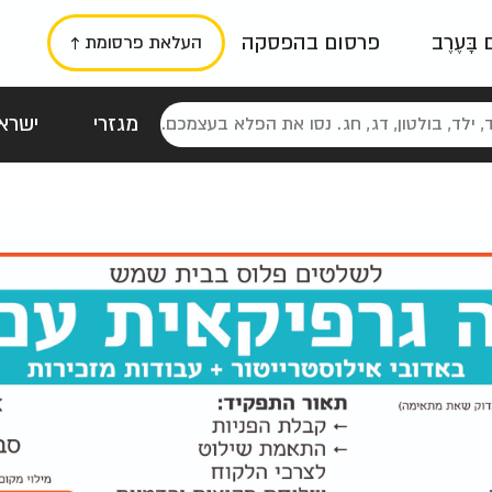
ם בָּעֶרֶב
פרסום בהפסקה
העלאת פרסומת ↑
מגזרי
ישראל
סטלגי
כרזות
טיפוגרפי
תורני
גרי