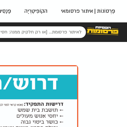
פֶּרְסוֹנוֹת | איתור פרסומאי
הקוֹפִּיטֶרְיָה
פָּנָסִי
פאשן
ניינטיז
נו