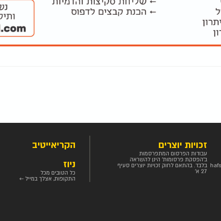
זכויות יוצרים
הקריאייטיב
עבודות הפרסום המתפרסמות
ב'הפסקת פרסומות' הינן להשראה
ניוז
haf
בלבד. בהתאם לחוק זכויות יוצרים סעיף
27 א'
כל הטובים מכל
התקופות, אצלך במייל ←