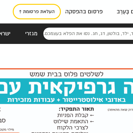
ם בָּעֶרֶב
פרסום בהפסקה
העלאת פרסומת ↑
מגזרי
ישראל
סטלגי
כרזות
טיפוגרפי
תורני
גרי