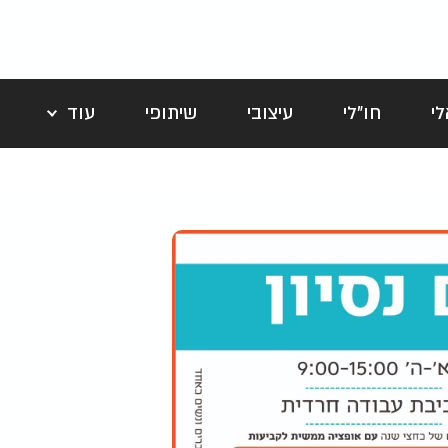
י
חו"לי
עיצובי
שיתופי
עוד
לה