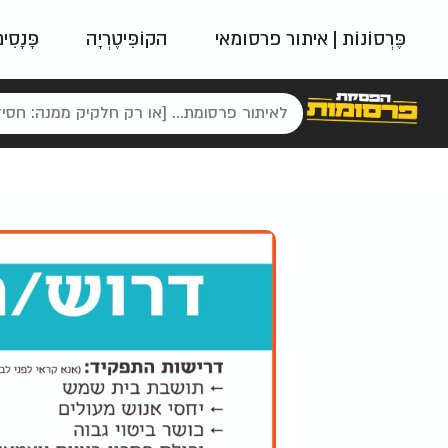
פֶּרְסוֹנוֹת | איתור פרסומאי
הקוֹפִּיטֶרְיָה
פָּנָסִי
פאשן
ניינטיז
נו