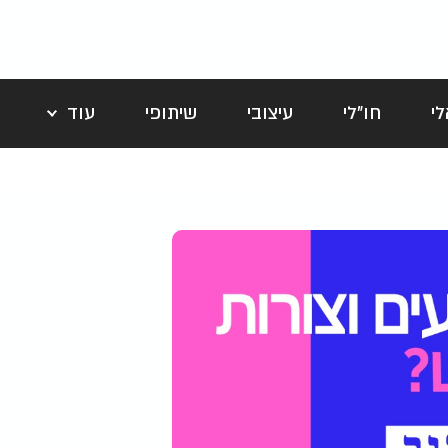
י
חו"לי
עיצובי
שיתופי
עוד
לה