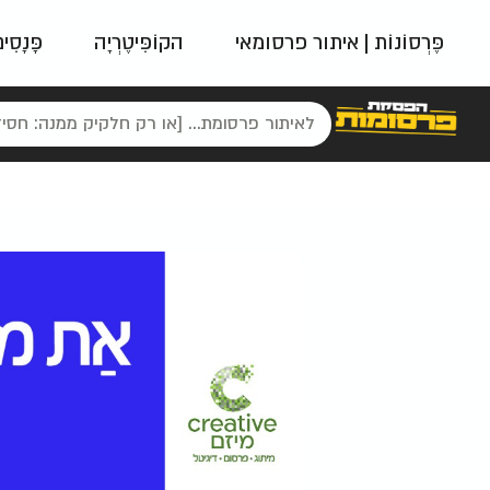
פֶּרְסוֹנוֹת | איתור פרסומאי
הקוֹפִּיטֶרְיָה
פָּנָסִי
פאשן
ניינטיז
נו