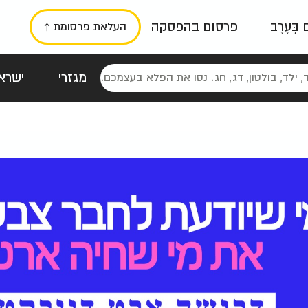
ם בָּעֶרֶב
פרסום בהפסקה
העלאת פרסומת ↑
מגזרי
ישראל
סטלגי
כרזות
טיפוגרפי
תורני
גרי