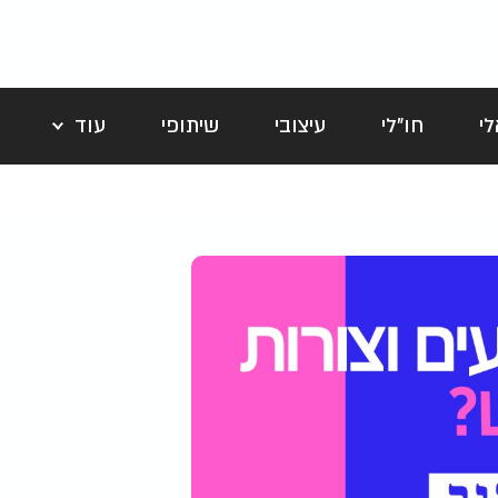
י
חו"לי
עיצובי
שיתופי
עוד
לה