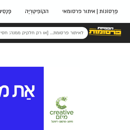
פֶּרְסוֹנוֹת | איתור פרסומאי
הקוֹפִּיטֶרְיָה
פָּנָסִי
פאשן
ניינטיז
נו