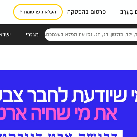
ם בָּעֶרֶב
פרסום בהפסקה
העלאת פרסומת ↑
מגזרי
ישראל
סטלגי
כרזות
טיפוגרפי
תורני
גרי