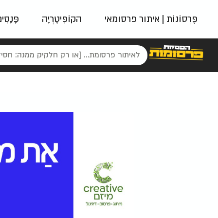
פֶּרְסוֹנוֹת | איתור פרסומאי
הקוֹפִּיטֶרְיָה
פָּנָסִי
פאשן
ניינטיז
נו