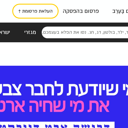
ם בָּעֶרֶב
פרסום בהפסקה
העלאת פרסומת ↑
מגזרי
ישראל
סטלגי
כרזות
טיפוגרפי
תורני
גרי