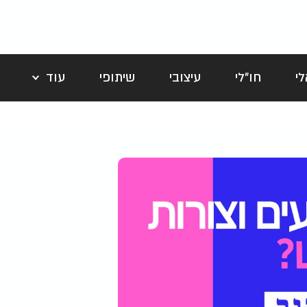
י
חו"לי
עיצובי
שיתופי
עוד
לה