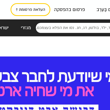
ם בָּעֶרֶב
פרסום בהפסקה
העלאת פרסומת ↑
מגזרי
ישראל
סטלגי
כרזות
טיפוגרפי
תורני
גרי