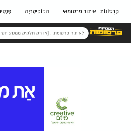
פֶּרְסוֹנוֹת | איתור פרסומאי
הקוֹפִּיטֶרְיָה
פָּנָסִי
פאשן
ניינטיז
נו