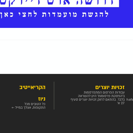
זכויות יוצרים
הקריאייטיב
עבודות הפרסום המתפרסמות
ב'הפסקת פרסומות' הינן להשראה
ניוז
haf
בלבד. בהתאם לחוק זכויות יוצרים סעיף
27 א'
כל הטובים מכל
התקופות, אצלך במייל ←