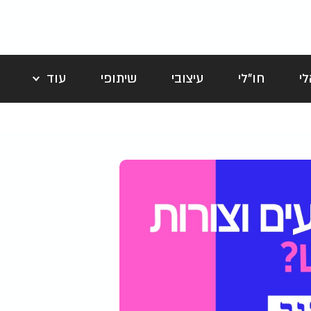
י
חו"לי
עיצובי
שיתופי
עוד
לה