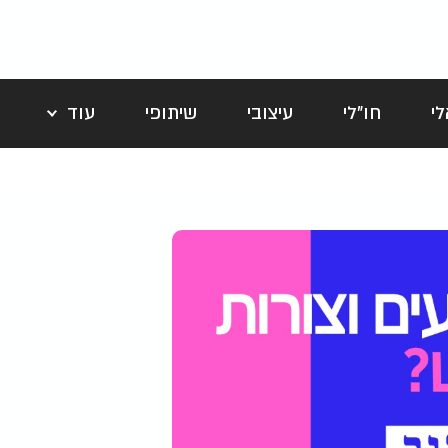
י
חו"לי
עיצובי
שיתופי
עוד
לה