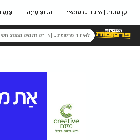
פֶּרְסוֹנוֹת | איתור פרסומאי
הקוֹפִּיטֶרְיָה
פָּנָסִי
פאשן
ניינטיז
נו