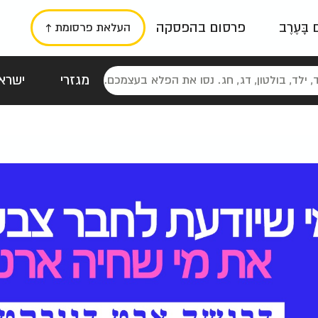
ם בָּעֶרֶב
פרסום בהפסקה
העלאת פרסומת ↑
מגזרי
ישראל
סטלגי
כרזות
טיפוגרפי
תורני
גרי