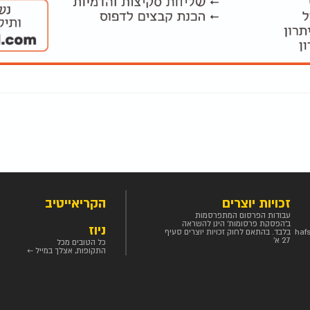
זכויות יוצרים
הקריאייטיב
עבודות הפרסום המתפרסמות
ב'הפסקת פרסומות' הינן להשראה
ניוז
haf
בלבד. בהתאם לחוק זכויות יוצרים סעיף
27 א'
כל הטובים מכל
התקופות, אצלך במייל ←