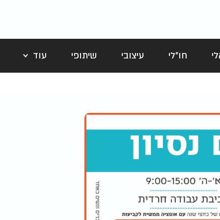
י
חו"לי
עיצובי
שיתופי
עוד
לה