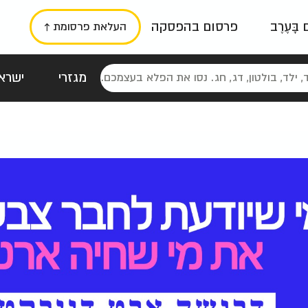
ם בָּעֶרֶב
פרסום בהפסקה
העלאת פרסומת ↑
מגזרי
ישראל
סטלגי
כרזות
טיפוגרפי
תורני
גרי