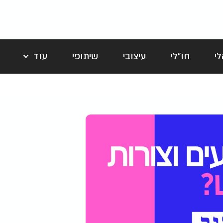
י
חו"לי
עיצובי
שיתופי
עוד
לה