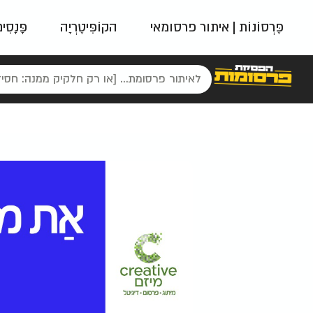
פֶּרְסוֹנוֹת | איתור פרסומאי
הקוֹפִּיטֶרְיָה
פָּנָסִי
פאשן
ניינטיז
נו