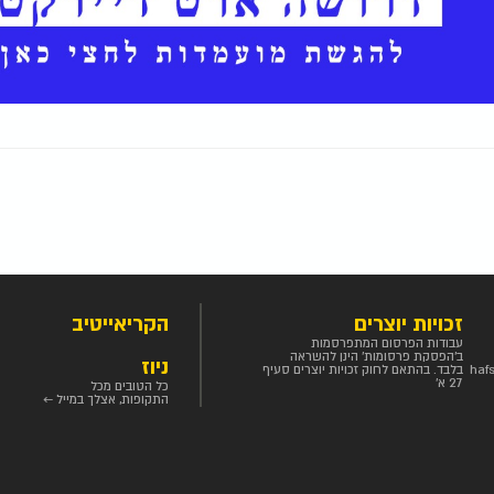
זכויות יוצרים
הקריאייטיב
עבודות הפרסום המתפרסמות
ב'הפסקת פרסומות' הינן להשראה
ניוז
haf
בלבד. בהתאם לחוק זכויות יוצרים סעיף
27 א'
כל הטובים מכל
התקופות, אצלך במייל ←