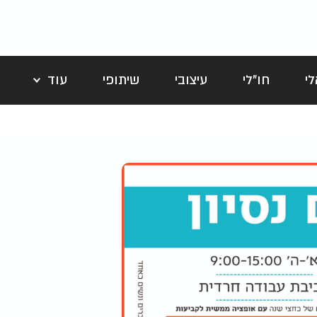
י
חו"לי
עיצובי
שיתופי
עוד
לה