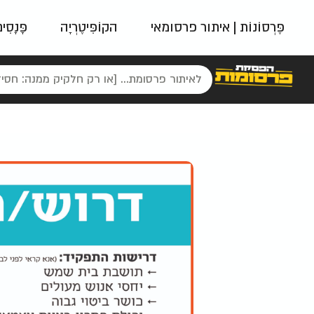
פֶּרְסוֹנוֹת | איתור פרסומאי
הקוֹפִּיטֶרְיָה
פָּנָסִי
פאשן
ניינטיז
נו