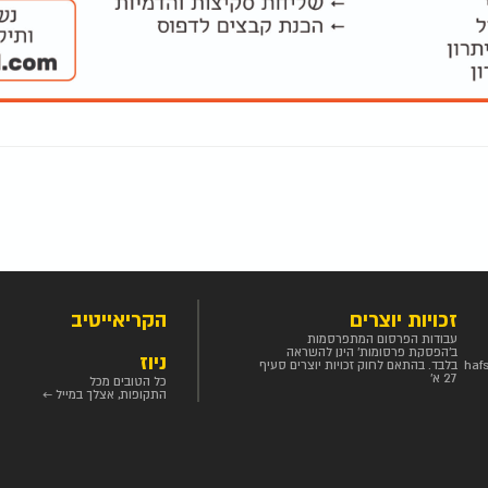
זכויות יוצרים
הקריאייטיב
עבודות הפרסום המתפרסמות
ב'הפסקת פרסומות' הינן להשראה
ניוז
haf
בלבד. בהתאם לחוק זכויות יוצרים סעיף
27 א'
כל הטובים מכל
התקופות, אצלך במייל ←