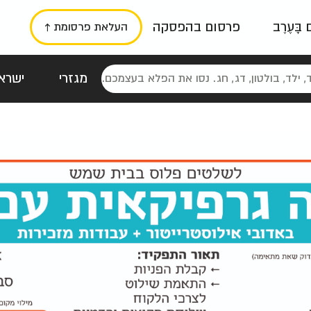
ם בָּעֶרֶב
פרסום בהפסקה
העלאת פרסומת ↑
מגזרי
ישראל
סטלגי
כרזות
טיפוגרפי
תורני
גרי