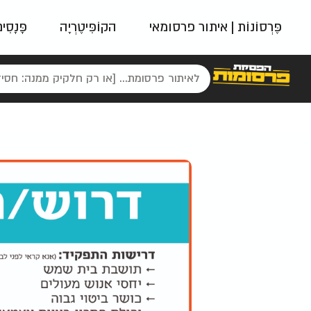
פֶּרְסוֹנוֹת | איתור פרסומאי
הקוֹפִּיטֶרְיָה
פָּנָסִי
פאשן
ניינטיז
נו