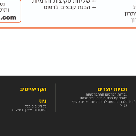
זכויות יוצרים
הקריאייטיב
עבודות הפרסום המתפרסמות
ב'הפסקת פרסומות' הינן להשראה
ניוז
haf
בלבד. בהתאם לחוק זכויות יוצרים סעיף
27 א'
כל הטובים מכל
התקופות, אצלך במייל ←