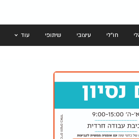
י
חו"לי
עיצובי
שיתופי
עוד
לה