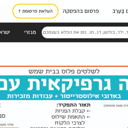
ם בָּעֶרֶב
פרסום בהפסקה
העלאת פרסומת ↑
מגזרי
ישראל
סטלגי
כרזות
טיפוגרפי
תורני
גרי