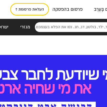
ם בָּעֶרֶב
פרסום בהפסקה
העלאת פרסומת ↑
מגזרי
ישראל
סטלגי
כרזות
טיפוגרפי
תורני
גרי