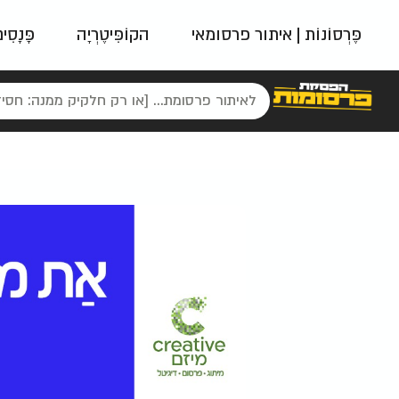
פֶּרְסוֹנוֹת | איתור פרסומאי
הקוֹפִּיטֶרְיָה
פָּנָסִי
פאשן
ניינטיז
נו