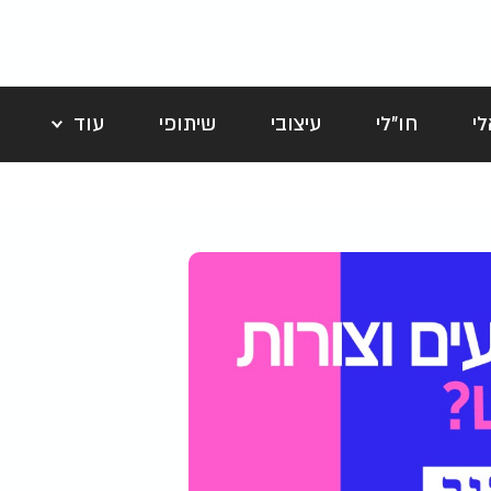
י
חו"לי
עיצובי
שיתופי
עוד
לה