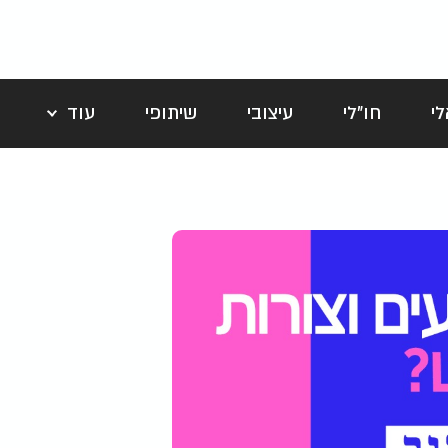
י
חו"לי
עיצובי
שיתופי
עוד
לה