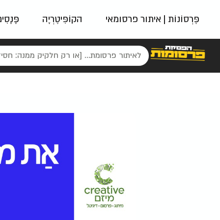
פֶּרְסוֹנוֹת | איתור פרסומאי
הקוֹפִּיטֶרְיָה
פָּנָסִי
פאשן
ניינטיז
נו