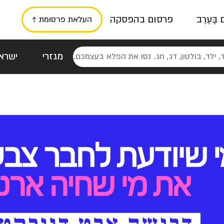
ם בָּעֶרֶב
פרסום בהפסקה
העלאת פרסומת ↑
מגזרי
ישראל
סטלגי
כרזות
טיפוגרפי
תורני
גרי