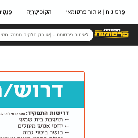
פֶּרְסוֹנוֹת | איתור פרסומאי
הקוֹפִּיטֶרְיָה
פָּנָסִי
פאשן
ניינטיז
נו