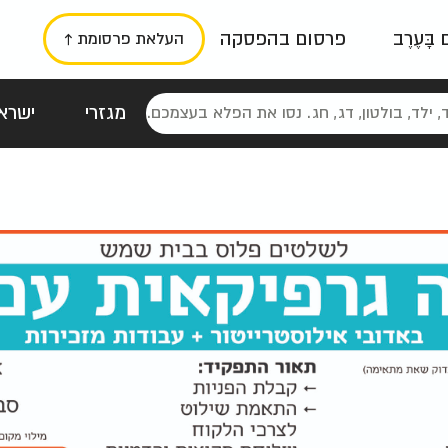
ם בָּעֶרֶב
פרסום בהפסקה
העלאת פרסומת ↑
מגזרי
ישראל
סטלגי
כרזות
טיפוגרפי
תורני
גרי