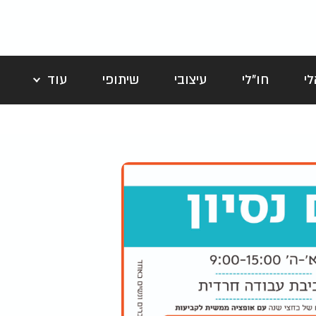
י
חו"לי
עיצובי
שיתופי
עוד
לה