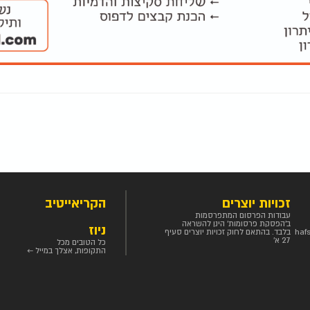
זכויות יוצרים
הקריאייטיב
עבודות הפרסום המתפרסמות
ב'הפסקת פרסומות' הינן להשראה
ניוז
haf
בלבד. בהתאם לחוק זכויות יוצרים סעיף
27 א'
כל הטובים מכל
התקופות, אצלך במייל ←