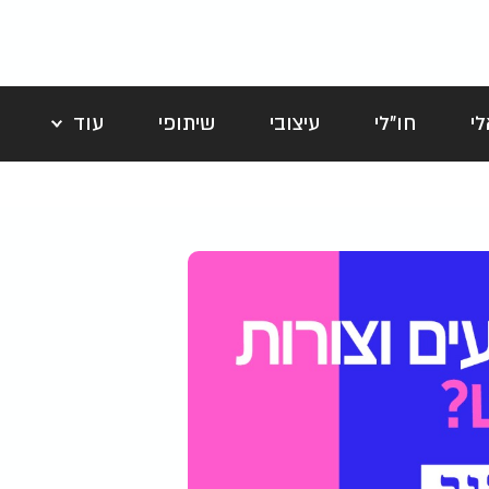
י
חו"לי
עיצובי
שיתופי
עוד
לה