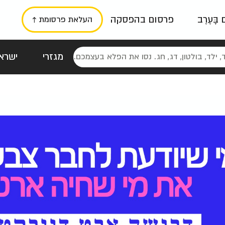
ם בָּעֶרֶב
פרסום בהפסקה
העלאת פרסומת ↑
מגזרי
ישראל
סטלגי
כרזות
טיפוגרפי
תורני
גרי