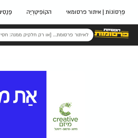
פֶּרְסוֹנוֹת | איתור פרסומאי
הקוֹפִּיטֶרְיָה
פָּנָסִי
פאשן
ניינטיז
נו