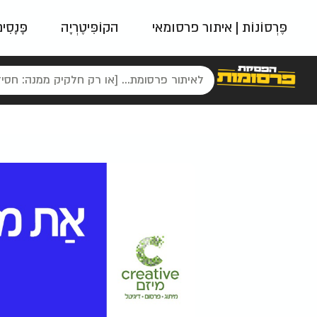
פֶּרְסוֹנוֹת | איתור פרסומאי
הקוֹפִּיטֶרְיָה
פָּנָסִי
פאשן
ניינטיז
נו