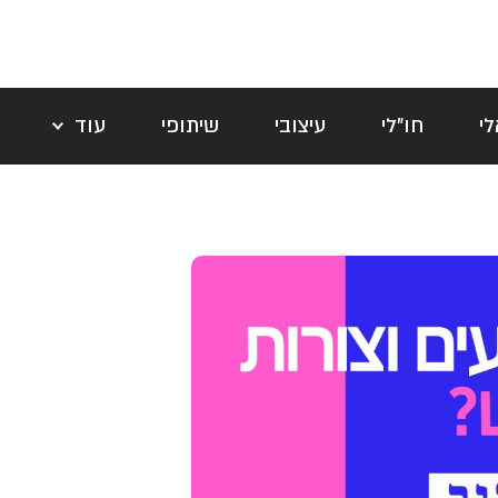
י
חו"לי
עיצובי
שיתופי
עוד
לה