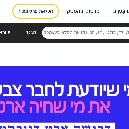
ם בָּעֶרֶב
פרסום בהפסקה
העלאת פרסומת ↑
מגזרי
ישראל
סטלגי
כרזות
טיפוגרפי
תורני
גרי