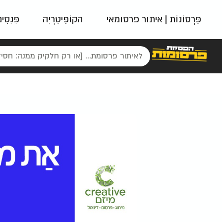
פֶּרְסוֹנוֹת | איתור פרסומאי
הקוֹפִּיטֶרְיָה
פָּנָסִי
פאשן
ניינטיז
נו