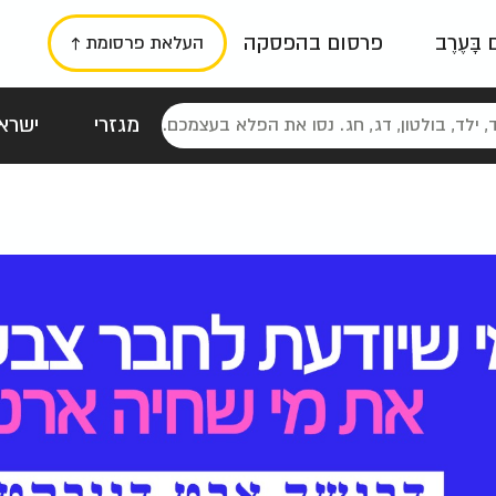
ם בָּעֶרֶב
פרסום בהפסקה
העלאת פרסומת ↑
מגזרי
ישראל
סטלגי
כרזות
טיפוגרפי
תורני
גרי