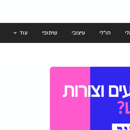
י
חו"לי
עיצובי
שיתופי
עוד
לה