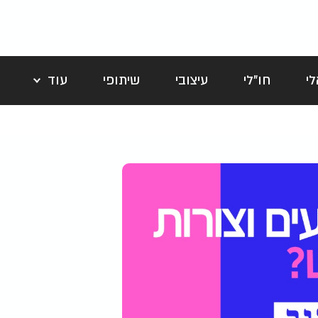
י
חו"לי
עיצובי
שיתופי
עוד
לה