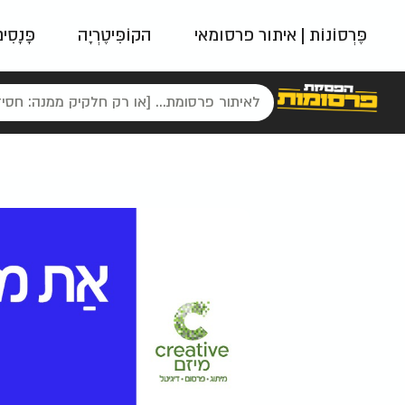
פֶּרְסוֹנוֹת | איתור פרסומאי
הקוֹפִּיטֶרְיָה
פָּנָסִי
פאשן
ניינטיז
נו