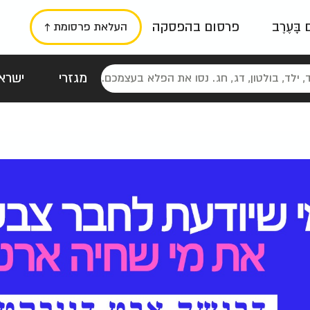
ם בָּעֶרֶב
פרסום בהפסקה
העלאת פרסומת ↑
מגזרי
ישראל
סטלגי
כרזות
טיפוגרפי
תורני
גרי