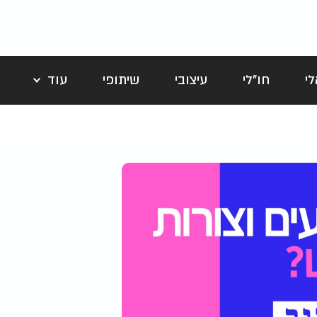
י
חו"לי
עיצובי
שיתופי
עוד
לה