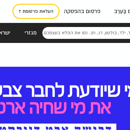
ם בָּעֶרֶב
פרסום בהפסקה
העלאת פרסומת ↑
מגזרי
ישראל
סטלגי
כרזות
טיפוגרפי
תורני
גרי