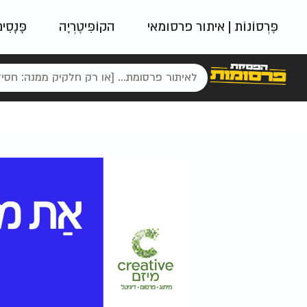
פֶּרְסוֹנוֹת | איתור פרסומאי
הקוֹפִּיטֶרְיָה
פָּנָסִי
פאשן
ניינטיז
נו