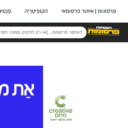
פֶּרְסוֹנוֹת | איתור פרסומאי
הקוֹפִּיטֶרְיָה
פָּנָסִי
פאשן
ניינטיז
נו