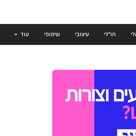
י
חו"לי
עיצובי
שיתופי
עוד
לה