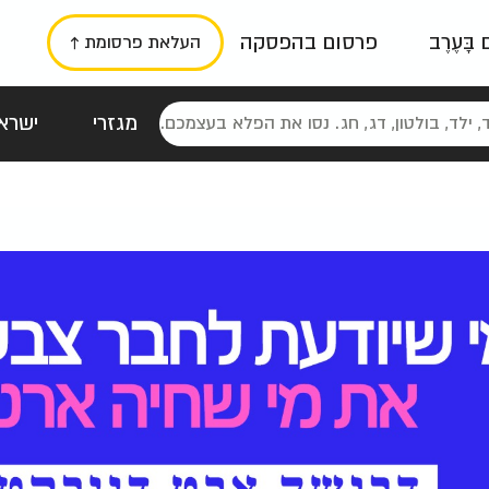
ם בָּעֶרֶב
פרסום בהפסקה
העלאת פרסומת ↑
מגזרי
ישראל
סטלגי
כרזות
טיפוגרפי
תורני
גרי