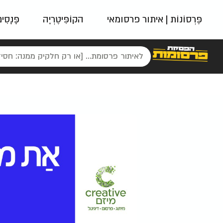
פֶּרְסוֹנוֹת | איתור פרסומאי
הקוֹפִּיטֶרְיָה
פָּנָסִי
פאשן
ניינטיז
נו