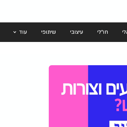
י
חו"לי
עיצובי
שיתופי
עוד
לה