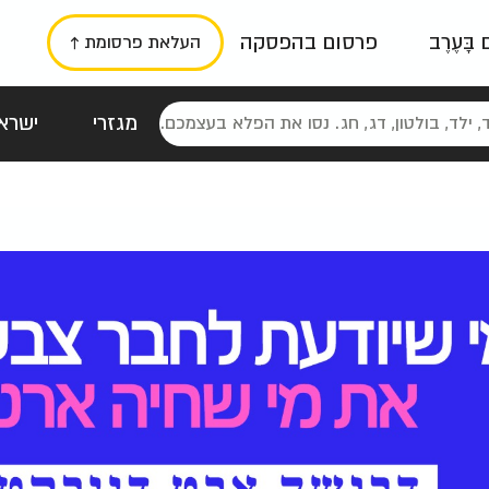
ם בָּעֶרֶב
פרסום בהפסקה
העלאת פרסומת ↑
מגזרי
ישראל
סטלגי
כרזות
טיפוגרפי
תורני
גרי