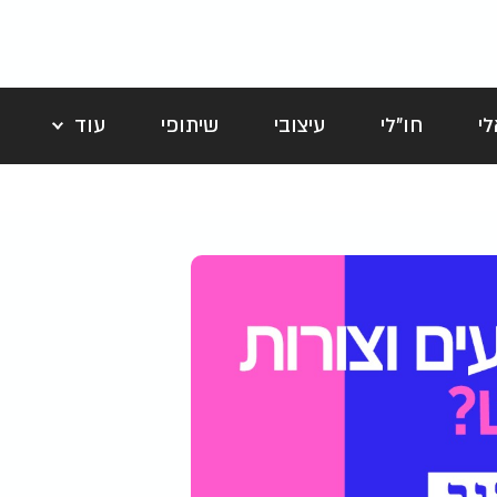
י
חו"לי
עיצובי
שיתופי
עוד
לה