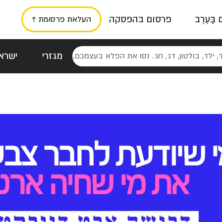
ם בָּעֶרֶב
פרסום בהפסקה
העלאת פרסומת ↑
מגזרי
ישראל
סטלגי
כרזות
טיפוגרפי
תורני
גרי