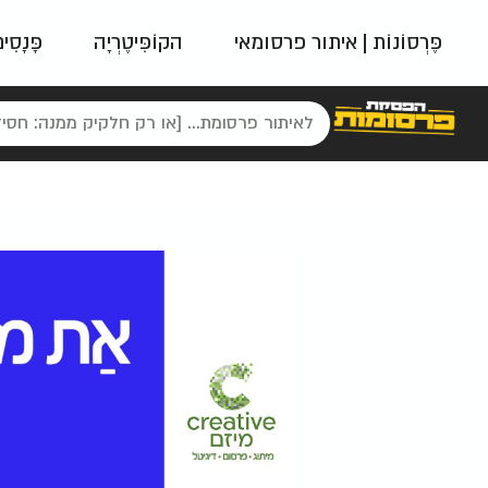
פֶּרְסוֹנוֹת | איתור פרסומאי
הקוֹפִּיטֶרְיָה
פָּנָסִי
פאשן
ניינטיז
נו