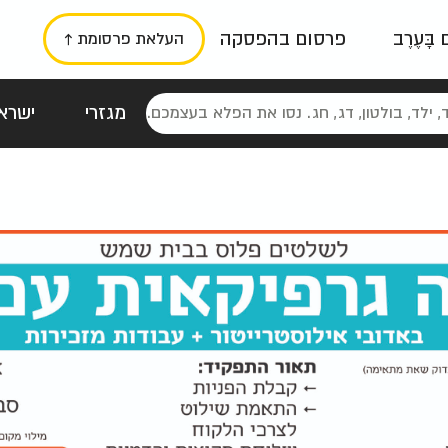
ם בָּעֶרֶב
פרסום בהפסקה
העלאת פרסומת ↑
מגזרי
ישראל
סטלגי
כרזות
טיפוגרפי
תורני
גרי