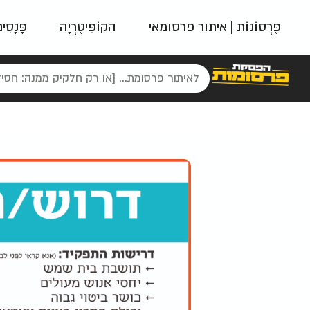
פֶּרְסוֹנוֹת | איתור פרסומאי
הקוֹפִּיטֶרְיָה
פָּנָסִי
פאשן
ניינטיז
נו