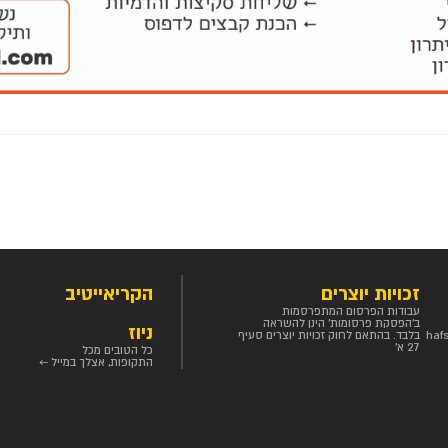
זכויות יוצרים
הקריאייטיב
עבודות הפרסום המתפרסמות
ב'הפסקת פרסומות' הינן להשראה
ניוז
haf
בלבד. בהתאם לחוק זכויות יוצרים סעיף
27 א'
כל הטובים מכל
התקופות, אצלך במייל ←