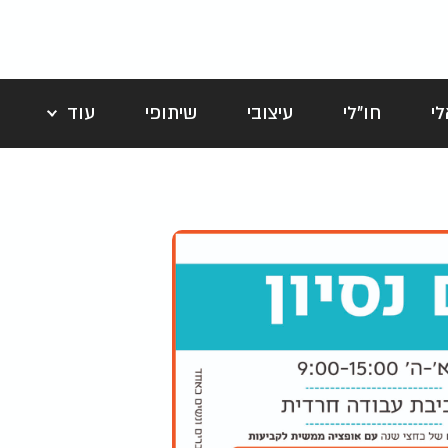
י
חו"לי
עיצובי
שיתופי
עוד
לה