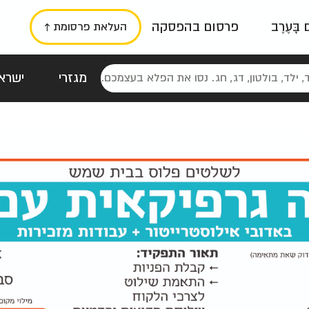
ם בָּעֶרֶב
פרסום בהפסקה
העלאת פרסומת ↑
מגזרי
ישראל
סטלגי
כרזות
טיפוגרפי
תורני
גרי