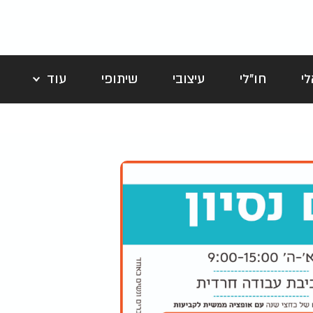
י
חו"לי
עיצובי
שיתופי
עוד
לה