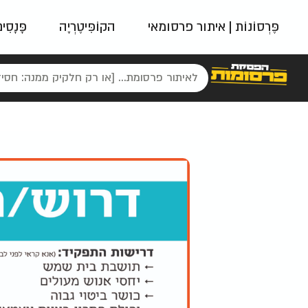
פֶּרְסוֹנוֹת | איתור פרסומאי
הקוֹפִּיטֶרְיָה
פָּנָסִי
פאשן
ניינטיז
נו