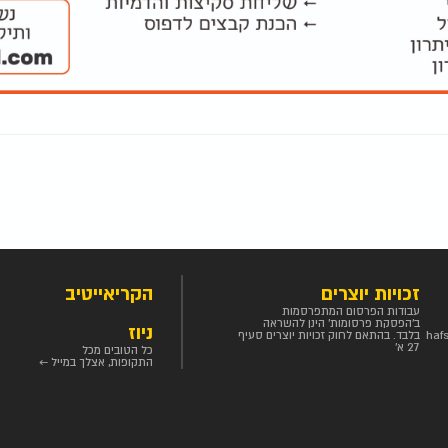
זכויות יוצרים
הקריאייטיב
עבודות הפרסום המתפרסמות
ב'הפסקת פרסומות' הינן להשראה
ניוז
haf
בלבד. בהתאם לחוק זכויות יוצרים סעיף
27 א'
כל הטובים מכל
התקופות, אצלך במייל ←