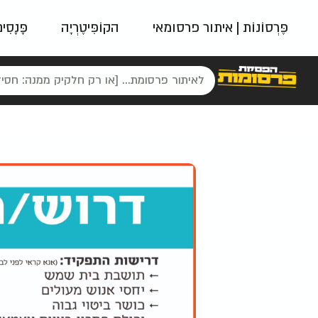
פֶּרְסוֹנוֹת | איתור פרסומאי
הקוֹפִּיטֶרְיָה
פָּנָסִי
פאשן
ניינטיז
נו