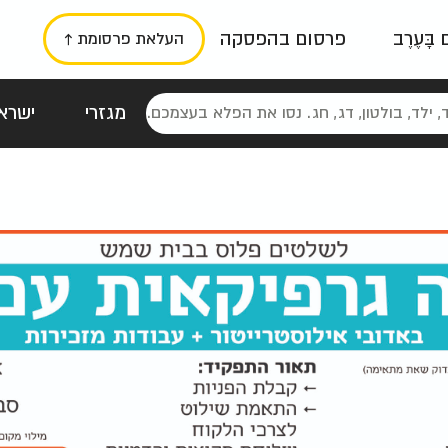
ם בָּעֶרֶב
פרסום בהפסקה
העלאת פרסומת ↑
מגזרי
ישראל
סטלגי
כרזות
טיפוגרפי
תורני
גרי