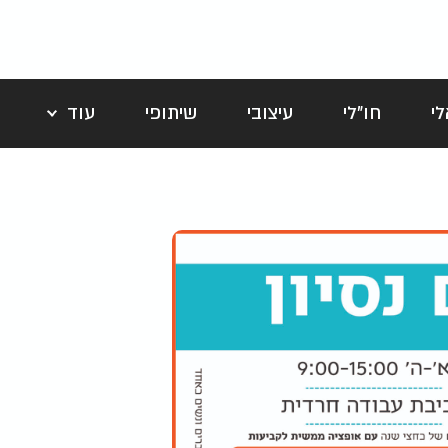
י
חו"לי
עיצובי
שיתופי
עוד
לה