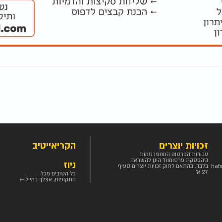
זכויות יוצרים
הקריאייטיב
עבודות הפרסום המתפרסמות
ב'הפסקת פרסומות' הינן להשראה
ניוז
haf
בלבד. בהתאם לחוק זכויות יוצרים סעיף
27 א'
כל הטובים מכל
התקופות, אצלך במייל ←