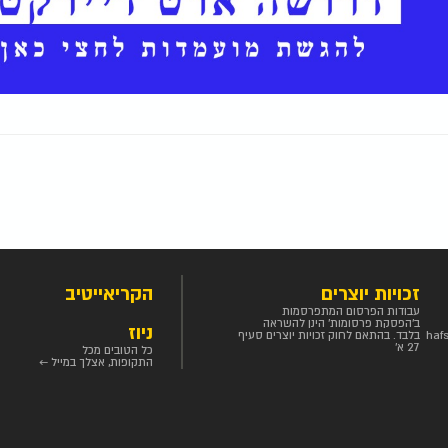
זכויות יוצרים
הקריאייטיב
עבודות הפרסום המתפרסמות
ב'הפסקת פרסומות' הינן להשראה
ניוז
haf
בלבד. בהתאם לחוק זכויות יוצרים סעיף
27 א'
כל הטובים מכל
התקופות, אצלך במייל ←