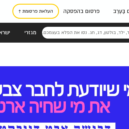
ם בָּעֶרֶב
פרסום בהפסקה
העלאת פרסומת ↑
מגזרי
ישראל
סטלגי
כרזות
טיפוגרפי
תורני
גרי