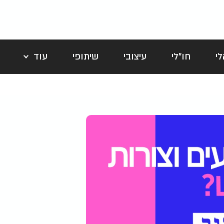
י
חו"לי
עיצובי
שיתופי
עוד
לה