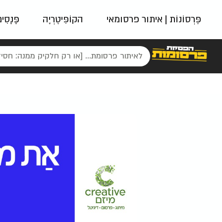
פֶּרְסוֹנוֹת | איתור פרסומאי
הקוֹפִּיטֶרְיָה
פָּנָסִי
פאשן
ניינטיז
נו