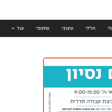
י
חו"לי
עיצובי
שיתופי
עוד
לה