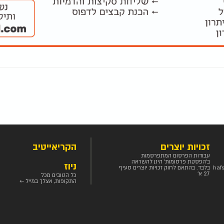
זכויות יוצרים
הקריאייטיב
עבודות הפרסום המתפרסמות
ב'הפסקת פרסומות' הינן להשראה
ניוז
haf
בלבד. בהתאם לחוק זכויות יוצרים סעיף
27 א'
כל הטובים מכל
התקופות, אצלך במייל ←