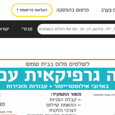
ם בָּעֶרֶב
פרסום בהפסקה
העלאת פרסומת ↑
מגזרי
ישראל
סטלגי
כרזות
טיפוגרפי
תורני
גרי