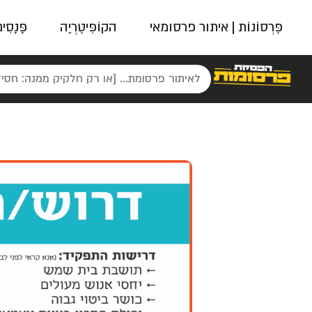
פֶּרְסוֹנוֹת | איתור פרסומאי
הקוֹפִּיטֶרְיָה
פָּנָסִי
פאשן
ניינטיז
נו