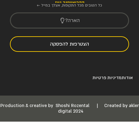
הקריאייטיב ניוז
כל הטובים מכל התקופות, אצלך במייל ←
הארה?
הצטרפות להפסקה
אודות
מדיניות פרטיות
Production & creative by
Shoshi Rozental
|
Created by akler
digital 2024