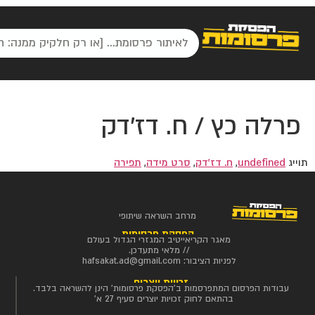
פרלה כץ / ח. דז'דק
תוייג
undefined
,
ח. דז'דק
,
סרט מידה
,
תפירה
מרחב השראה שיתופי
הפסקת פרסומות
מאגר הקריאייטיב המגזרי הגדול בעולם
// מלאי מתעדכן.
לפניות הציבור:
hafsakat.ad@gmail.com
זכויות יוצרים
עבודות הפרסום המתפרסמות ב'הפסקת פרסומות' הינן להשראה בלבד.
בהתאם לחוק זכויות יוצרים סעיף 27 א'