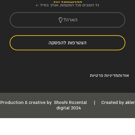
הקריאייטיב ניוז
כל הטובים מכל התקופות, אצלך במייל ←
הארה?
הצטרפות להפסקה
אודות
מדיניות פרטיות
Production & creative by
Shoshi Rozental
|
Created by akler
digital 2024