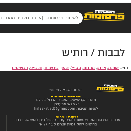
לבבות / רותיש
תוייג
אופנה
,
ארנק
,
מתנות
,
סטייל
,
שעון
,
שרשרת
,
תכשיט
,
תכשיטים
מרחב השראה שיתופי
הפסקת פרסומות
מאגר הקריאייטיב המגזרי הגדול בעולם
// מלאי מתעדכן.
לפניות הציבור:
hafsakat.ad@gmail.com
זכויות יוצרים
עבודות הפרסום המתפרסמות ב'הפסקת פרסומות' הינן להשראה בלבד.
בהתאם לחוק זכויות יוצרים סעיף 27 א'